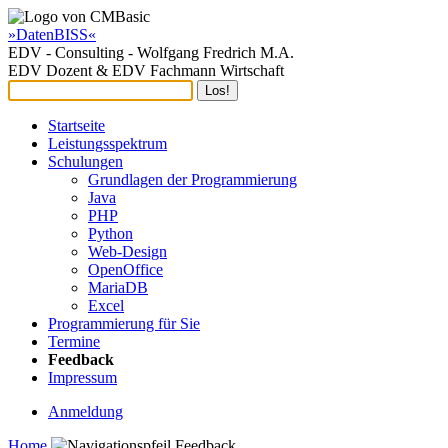
»DatenBISS«
EDV - Consulting - Wolfgang Fredrich M.A.
EDV Dozent & EDV Fachmann Wirtschaft
Startseite
Leistungsspektrum
Schulungen
Grundlagen der Programmierung
Java
PHP
Python
Web-Design
OpenOffice
MariaDB
Excel
Programmierung für Sie
Termine
Feedback
Impressum
Anmeldung
Home
Feedback